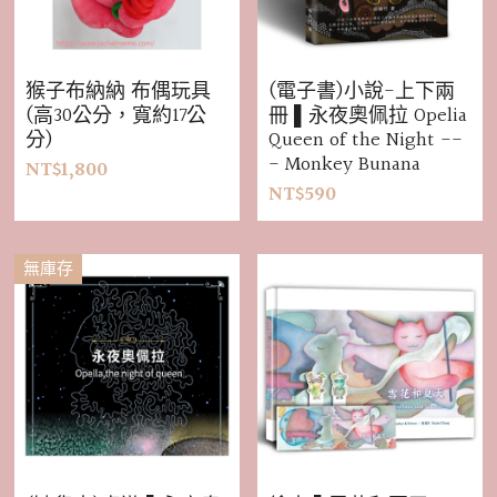
猴子布納納 布偶玩具
(電子書)小說-上下兩
(高30公分，寬約17公
冊 ▌永夜奧佩拉 Opelia
分)
Queen of the Night --
- Monkey Bunana
NT$1,800
NT$590
無庫存