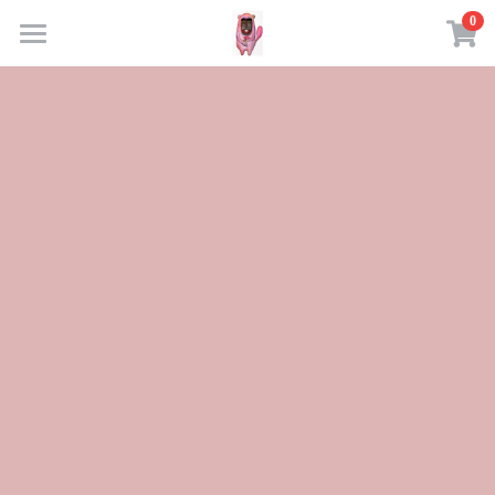
×
×
0
部落格分類
商品分類
Home
所有商品分類
媒體
About
簡介
Gallery
Press
Shop
Contact
登錄
/
註冊
搜索
繁體中文