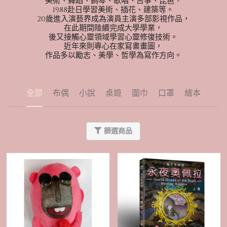
美術、舞蹈、鋼琴、歌唱、古箏、琵琶，
1988赴日學習美術、插花、建築等。
20歲進入演藝界成為演員主演多部影視作品，
在此期間陸續完成大學學業，
後又接觸心靈領域學習心靈修復技術。
近年來則專心在家寫書畫圖，
作品多以勵志、美學、哲學為寫作方向。
全部
布偶
小說
桌遊
圍巾
口罩
繪本
篩選商品